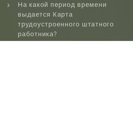
На какой период времени
выдается Карта
трудоустроенного штатного
работника?
На период, в течение которого
продолжаются трудовые
юридические отношения,
максимально на 2 года, но с
возможностью повторного
продолжения периода действия.
Где я могу подать заявление с
просьбой о выдаче Карты
трудоустроенного штатного